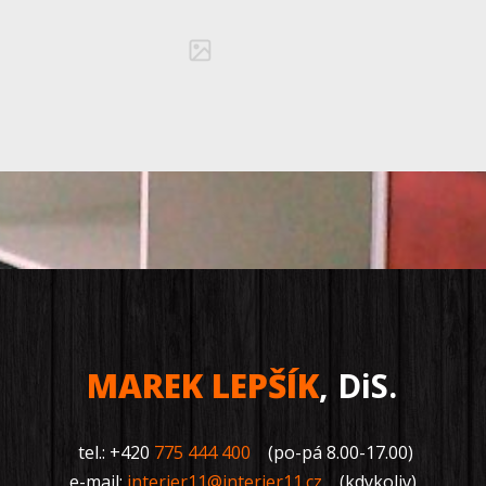
MAREK LEPŠÍK
, DiS.
tel.: +420
775 444 400
(po-pá 8.00-17.00)
e-mail:
interier11@interier11.cz
(kdykoliv)