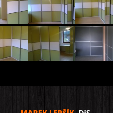
MAREK LEPŠÍK
, DiS.