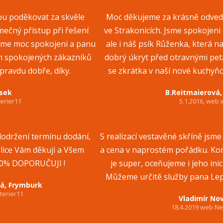
nou poděkovat za skvěle
Moc děkujeme za krásně odvede
mečný přístup při řešení
ve Strakonicích. Jsme spokojeni
sme moc spokojeni a panu
ale i náš psík Růženka, která 
h spokojených zákazníků
dobrý úkryt před otravnými peta
opravdu dobře, díky.
se zkrátka v naší nové kuchyň
ísek
B.Reitmaierová,
terier11
5.1.2016, web i
, dodržení termínu dodání,
S realizací vestavěné skříně jsme
elice Vám děkuji a Všem
a cena v naprostém pořádku. K
0% DOPORUČUJI !
je super, oceňujeme i jeho ini
Můžeme určitě služby pana Lep
vá, Frymburk
terier11
Vladimír Nov
18.4.2019 web Ne