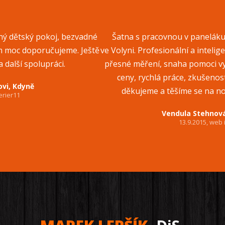
2
ý dětský pokoj, bezvadné
Šatna s pracovnou v paneláku
šem moc doporučujeme. Ještě
ve Volyni. Profesionální a intelige
 další spolupráci.
přesné měření, snaha pomoci vym
ceny, rychlá práce, zkušenos
ovi, Kdyně
děkujeme a těšíme se na n
erier11
Vendula Stehnová
13.9.2015, web 