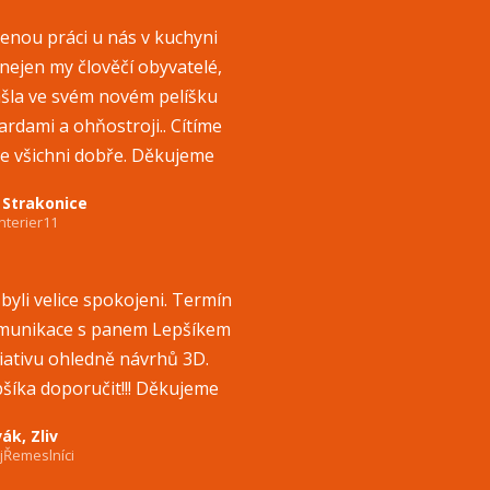
nou práci u nás v kuchyni
 nejen my člověčí obyvatelé,
našla ve svém novém pelíšku
rdami a ohňostroji.. Cítíme
ce všichni dobře. Děkujeme
 Strakonice
nterier11
 byli velice spokojeni. Termín
omunikace s panem Lepšíkem
ciativu ohledně návrhů 3D.
šíka doporučit!!! Děkujeme
ák, Zliv
jŘemeslníci