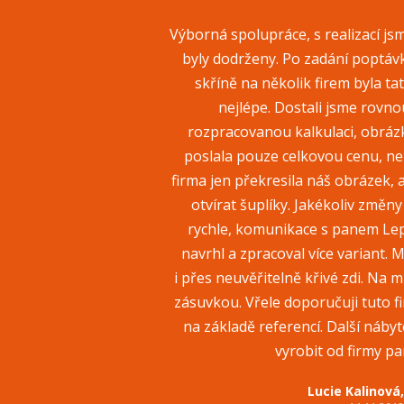
Výborná spolupráce, s realizací js
byly dodrženy. Po zadání poptáv
skříně na několik firem byla t
nejlépe. Dostali jsme rovn
rozpracovanou kalkulaci, obrázk
poslala pouze celkovou cenu, neb
firma jen překresila náš obrázek, 
otvírat šuplíky. Jakékoliv změn
rychle, komunikace s panem Lep
navrhl a zpracoval více variant
i přes neuvěřitelně křivé zdi. Na mí
zásuvkou. Vřele doporučuji tuto fir
na základě referencí. Další náby
vyrobit od firmy pa
Lucie Kalinová