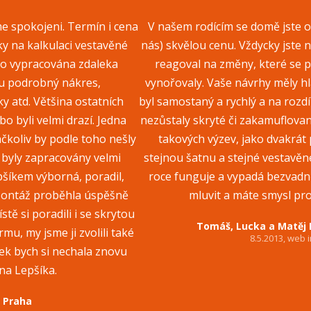
me spokojeni. Termín i cena
V našem rodícím se domě jste o
ky na kalkulaci vestavěné
nás) skvělou cenu. Vždycky jste n
ato vypracována zdaleka
reagoval na změny, které se 
ou podrobný nákres,
vynořovaly. Vaše návrhy měly hla
y atd. Většina ostatních
byl samostaný a rychlý a na rozd
o byli velmi drazí. Jedna
nezůstaly skryté či zakamuflované
ačkoliv by podle toho nešly
takových výzev, jako dvakrát 
y byly zapracovány velmi
stejnou šatnu a stejné vestavěné
šíkem výborná, poradil,
roce funguje a vypadá bezvadně
. Montáž proběhla úspěšně
mluvit a máte smysl p
stě si poradili i se skrytou
Tomáš, Lucka a Matěj 
mu, my jsme ji zvolili také
8.5.2013, web i
tek bych si nechala znovu
na Lepšíka.
, Praha