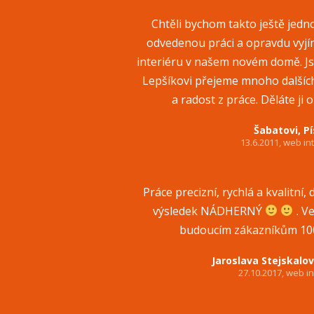
Chtěli bychom takto ještě jed
odvedenou práci a opravdu vyjí
interiéru v našem novém domě. J
Lepšíkovi přejeme mnoho dalšíc
a radost z práce. Děláte ji 
Šabatovi, P
13.6.2011, web in
Práce precizní, rychlá a kvalitní
výsledek NÁDHERNÝ
. V
budoucím zákazníkům 10
Jaroslava Stejskalo
27.10.2017, web in