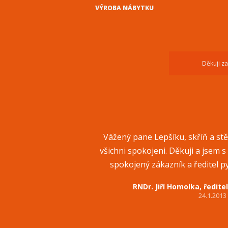
VÝROBA NÁBYTKU
Děkuji z
Vážený pane Lepšíku, skříň a st
všichni spokojeni. Děkuji a jsem 
spokojený zákazník a ředitel p
RNDr. Jiří Homolka, ředite
24.1.2013