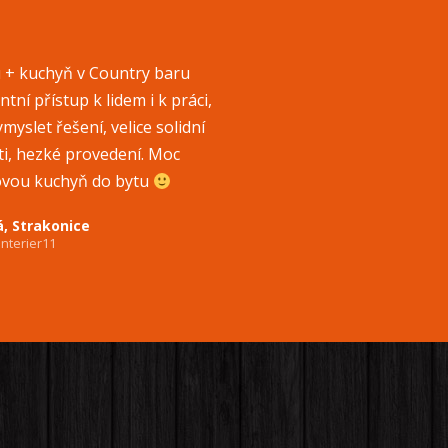
 + kuchyň v Country baru
ntní přístup k lidem i k práci,
yslet řešení, velice solidní
ti, hezké provedení. Moc
ovou kuchyň do bytu
, Strakonice
interier11