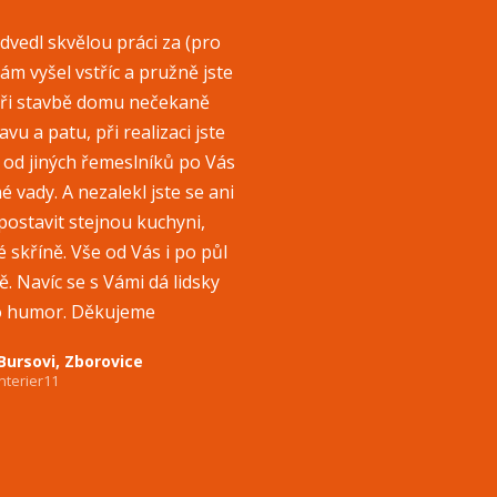
dvedl skvělou práci za (pro
ám vyšel vstříc a pružně jste
při stavbě domu nečekaně
vu a patu, při realizaci jste
í od jiných řemeslníků po Vás
 vady. A nezalekl jste se ani
postavit stejnou kuchyni,
 skříně. Vše od Vás i po půl
. Navíc se s Vámi dá lidsky
ro humor. Děkujeme
Bursovi, Zborovice
nterier11