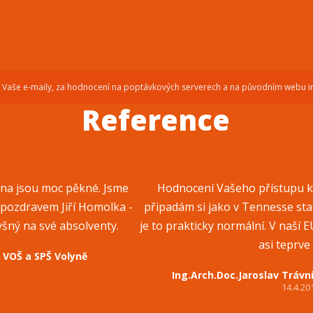
a Vaše e-maily, za hodnocení na poptávkových serverech a na původním webu in
Reference
ěna jsou moc pěkné. Jsme
Hodnocení Vašeho přístupu ke
s pozdravem Jiří Homolka -
připadám si jako v Tennesse st
yšný na své absolventy.
je to prakticky normální. V naší 
asi teprve 
l VOŠ a SPŠ Volyně
Ing.Arch.Doc.Jaroslav Trávní
14.4.20